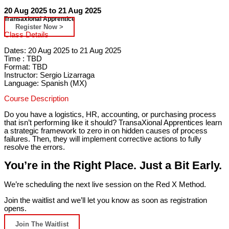
20 Aug 2025 to 21 Aug 2025
Transaxional Apprentice
Register Now >
Class Details
Dates: 20 Aug 2025 to 21 Aug 2025
Time : TBD
Format: TBD
Instructor: Sergio Lizarraga
Language: Spanish (MX)
Course Description
Do you have a logistics, HR, accounting, or purchasing process
that isn’t performing like it should? TransaXional Apprentices learn
a strategic framework to zero in on hidden causes of process
failures. Then, they will implement corrective actions to fully
resolve the errors.
You’re in the Right Place. Just a Bit Early.
We’re scheduling the next live session on the Red X Method.
Join the waitlist and we’ll let you know as soon as registration
opens.
Join The Waitlist