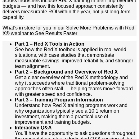
across industries include Red X training in their improvement
budgets — and how this focused approach consistently
delivers measurable ROI within the year, not just long-term
capability.
What’s in store for you in our Solve More Problems with Red
X® webinar to See Results Faster
Part 1 – Red X Tools in Action
See how the Red X toolbox is applied in real-world
situations, with case studies that demonstrate
measurable savings, improved reliability, and stronger
team alignment.
Part 2 – Background and Overview of Red X
Get a clear overview of the Red X methodology and
why it succeeds where traditional problem-solving
approaches often stall — helping teams move forward
with greater speed and confidence.
Part 3 – Training Program Information
Understand how Red X training programs work and
why organizations typically see a 10:1 return on
investment, making them a practical use of
improvement and training budgets.
Interactive Q&A
You’ll have the opportunity to ask questions throughout
the presentation, plus a dedicated Q&A session at the