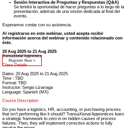
Sesión Interactiva de Preguntas y Respuestas (Q&A)
Se tendrá la oportunidad de hacer preguntas a lo largo de la
presentación, además de una sesión dedicada al final del
evento.
Esperamos contar con su asistencia.
Al registrarse en este webinar, usted acepta recibir
información acerca del webinar y contenido relacionado con
éste.
20 Aug 2025 to 21 Aug 2025
Transaxional Apprentice
Register Now >
Class Details
Dates: 20 Aug 2025 to 21 Aug 2025
Time : TBD
Format: TBD
Instructor: Sergio Lizarraga
Language: Spanish (MX)
Course Description
Do you have a logistics, HR, accounting, or purchasing process
that isn’t performing like it should? TransaXional Apprentices learn
a strategic framework to zero in on hidden causes of process
failures. Then, they will implement corrective actions to fully
resolve the errors.