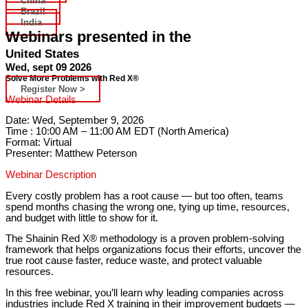
China
Brazil
India
Webinars presented in the
United States
Wed, sept 09 2026
Solve More Problems with Red X®
Register Now >
Webinar Details
Date: Wed, September 9, 2026
Time : 10:00 AM – 11:00 AM EDT (North America)
Format: Virtual
Presenter: Matthew Peterson
Webinar Description
Every costly problem has a root cause — but too often, teams
spend months chasing the wrong one, tying up time, resources,
and budget with little to show for it.
The Shainin Red X® methodology is a proven problem-solving
framework that helps organizations focus their efforts, uncover the
true root cause faster, reduce waste, and protect valuable
resources.
In this free webinar, you’ll learn why leading companies across
industries include Red X training in their improvement budgets —