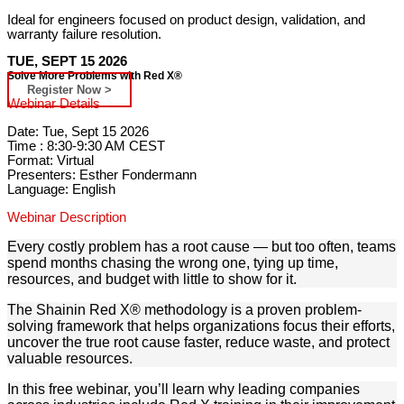
Ideal for engineers focused on product design, validation, and
warranty failure resolution.
TUE, SEPT 15 2026
Solve More Problems with Red X®
Register Now >
Webinar Details
Date: Tue, Sept 15 2026
Time : 8:30-9:30 AM CEST
Format: Virtual
Presenters: Esther Fondermann
Language:
English
Webinar Description
Every costly problem has a root cause — but too often, teams
spend months chasing the wrong one, tying up time,
resources, and budget with little to show for it.
The Shainin Red X® methodology is a proven problem-
solving framework that helps organizations focus their efforts,
uncover the true root cause faster, reduce waste, and protect
valuable resources.
In this free webinar, you’ll learn why leading companies