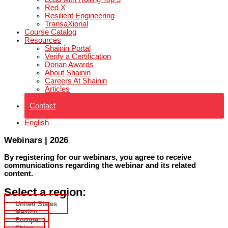
Red X
Resilient Engineering
TransaXional
Course Catalog
Resources
Shainin Portal
Verify a Certification
Dorian Awards
About Shainin
Careers At Shainin
Articles
Contact
English
Webinars
|
2026
By registering for our webinars, you agree to receive
communications regarding the webinar and its related
content.
Select a region:
United States
Mexico
Europe