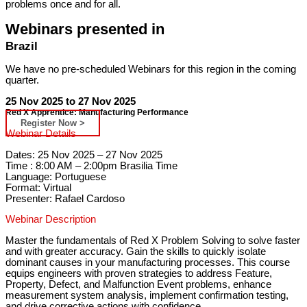
problems once and for all.
Webinars presented in
Brazil
We have no pre-scheduled Webinars for this region in the coming
quarter.
25 Nov 2025 to 27 Nov 2025
Red X Apprentice: Manufacturing Performance
Register Now >
Webinar Details
Dates: 25 Nov 2025 – 27 Nov 2025
Time : 8:00 AM – 2:00pm Brasilia Time
Language: Portuguese
Format: Virtual
Presenter: Rafael Cardoso
Webinar Description
Master the fundamentals of Red X Problem Solving to solve faster
and with greater accuracy. Gain the skills to quickly isolate
dominant causes in your manufacturing processes. This course
equips engineers with proven strategies to address Feature,
Property, Defect, and Malfunction Event problems, enhance
measurement system analysis, implement confirmation testing,
and drive corrective actions with confidence.